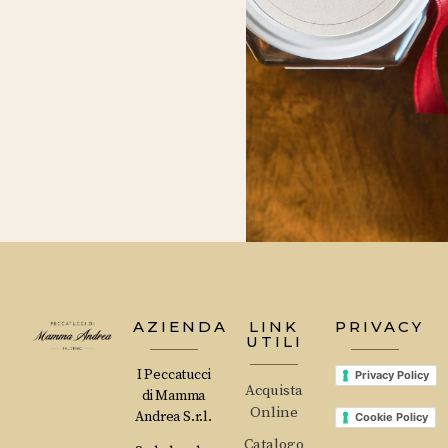
AZIENDA
LINK
PRIVACY
UTILI
I Peccatucci
Privacy Policy
Acquista
di Mamma
Online
Andrea S.r.l.
Cookie Policy
Catalogo