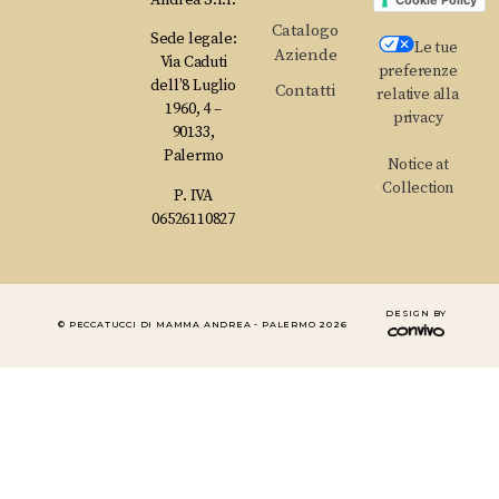
Andrea S.r.l.
Cookie Policy
Catalogo
Sede legale:
Le tue
Aziende
Via Caduti
preferenze
dell’8 Luglio
Contatti
relative alla
1960, 4 –
privacy
90133,
Palermo
Notice at
Collection
P. IVA
06526110827
DESIGN BY
© PECCATUCCI DI MAMMA ANDREA - PALERMO 2026